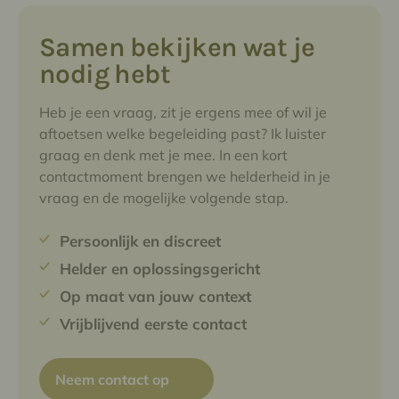
zorgvuldig proces. Wanneer partners
beslissen om uit elkaar te gaan, kan
Samen bekijken wat je
relatiebemiddeling helpen om dit op een
nodig hebt
constructieve manier te doen, met duidelijke
afspraken en wederzijds respect.
Heb je een vraag, zit je ergens mee of wil je
aftoetsen welke begeleiding past? Ik luister
graag en denk met je mee. In een kort
contactmoment brengen we helderheid in je
vraag en de mogelijke volgende stap.
Persoonlijk en discreet
Helder en oplossingsgericht
Op maat van jouw context
Vrijblijvend eerste contact
Neem contact op