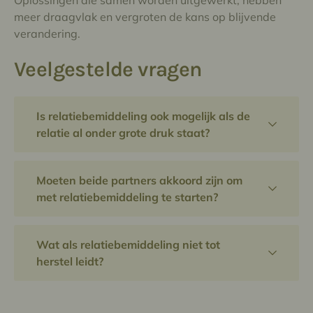
Oplossingen die samen worden uitgewerkt, hebben
meer draagvlak en vergroten de kans op blijvende
verandering.
Veelgestelde vragen
Is relatiebemiddeling ook mogelijk als de
relatie al onder grote druk staat?
Ja. Bemiddeling is net bedoeld voor situaties
waarin communicatie moeilijk is geworden.
Moeten beide partners akkoord zijn om
Ook wanneer emoties hoog oplopen of
met relatiebemiddeling te starten?
gesprekken vastlopen, kan bemiddeling
Ja. Relatiebemiddeling gebeurt steeds op
helpen om opnieuw structuur en rust te
vrijwillige basis
. Beide partners moeten
brengen.
Wat als relatiebemiddeling niet tot
bereid zijn om in gesprek te gaan en het
herstel leidt?
traject samen aan te vatten.
Bemiddeling garandeert geen herstel van de
relatie, maar wel een respectvol en